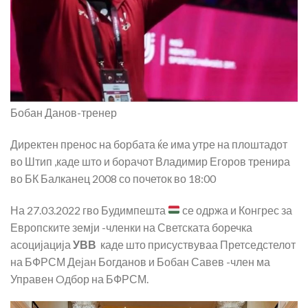
Бобан Данов-тренер
Директен пренос на борбата ќе има утре на плоштадот
во Штип ,каде што и борачот Владимир Егоров тренира
во БК Балканец 2008 со почеток во 18:00
На 27.03.2022 гво Будимпешта
се одржа и Конгрес за
Европските земји -членки на Светската боречка
асоцијација
УВВ
каде што присуствуваа Претседстелот
на БФРСМ Дејан Богданов и Бобан Савев -член ма
Управен Oдбор на БФРСМ.