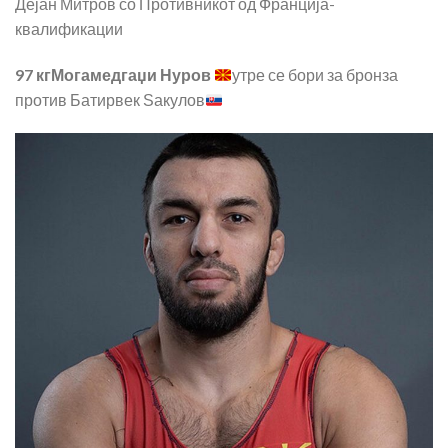
Дејан Митров со Противникот од Франција-
квалификации
97 кгМогамедгаџи Нуров
утре се бори за бронза
против Батирвек Ѕакулов