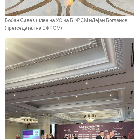
Бобан Савев (член на УО на БФРСМ иДејан Богданов
(претседател на БФРСМ)