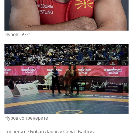
Нуров -97кг
Нуров со тренерите
Тренери се Бобан Данов и Седат Бафтиу.