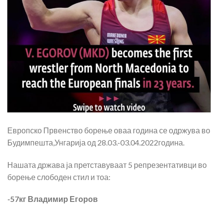
Европско Првенство борење оваа година се одржува во
Будимпешта,Унгарија од 28.03.-03.04.2022година.
Нашата држава ја претставуваат 5 репрезентативци во
борење слободен стил и тоа:
-57кг Владимир Егоров