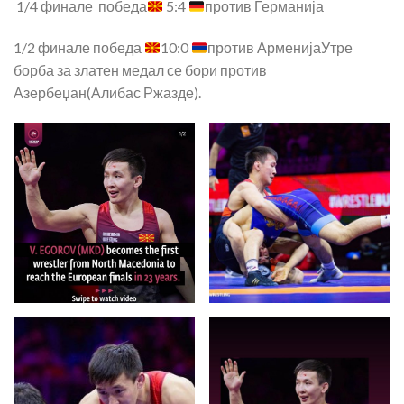
1/4 финале победа
5:4
против Германија
1/2 финале победа
10:0
против АрменијаУтре
борба за златен медал се бори против
Азербеџан(Алибас Ржазде).