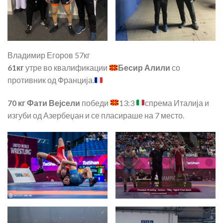
Владимир Егоров 57кг
61кг
утре во квалификации
Бесир Алили
со
противник од Франција.
70 кг Фати Вејсели
победи
13:3
спрема Италија и
изгуби од Азербеџан и се пласираше на 7 место.