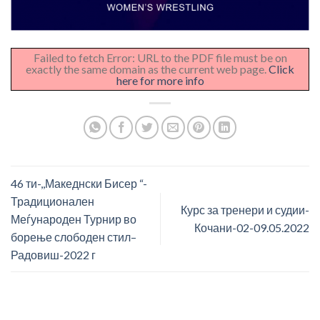
Failed to fetch Error: URL to the PDF file must be on
exactly the same domain as the current web page.
Click
here for more info
46 ти-,,Македнски Бисер “-
Традиционален
Курс за тренери и судии-
Меѓународен Турнир во
Кочани-02-09.05.2022
борење слободен стил–
Радовиш-2022 г